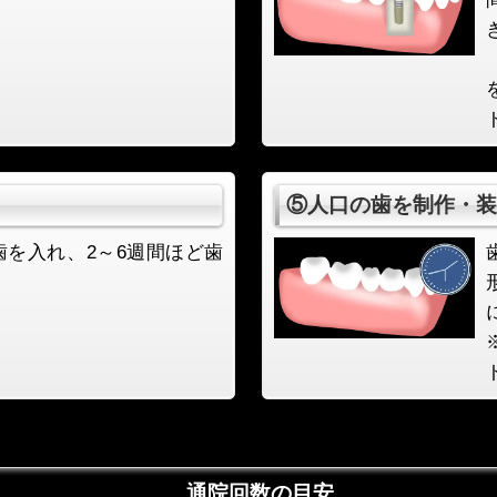
⑤人口の歯を制作・装
歯を入れ、2～6週間ほど歯
通院回数の目安