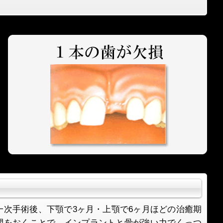
一次手術後、下顎で3ヶ月・上顎で6ヶ月ほどの治癒期
間をおくことで、インプラントと骨が強い力でくっつ